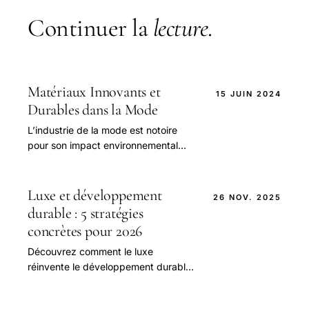
Continuer la
lecture
.
Matériaux Innovants et
15 JUIN 2024
Durables dans la Mode
L’industrie de la mode est notoire
pour son impact environnemental
considérable. De la surproduction à la
pollution causée par les colorants et
les produit
Luxe et développement
26 NOV. 2025
durable : 5 stratégies
concrètes pour 2026
Découvrez comment le luxe
réinvente le développement durable :
matières tracées, circularité, modèles
d'affaires. 5 stratégies concrètes et