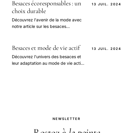
chiffrées pour 2026.
Besaces écoresponsables : un
13 JUIL. 2024
choix durable
Découvrez l'avenir de la mode avec
notre article sur les besaces
écoresponsables.
Besaces et mode de vie actif
13 JUIL. 2024
Découvrez l'univers des besaces et
leur adaptation au mode de vie actif
dans cet article captivant.
NEWSLETTER
Restez à
la pointe