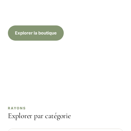
212
16
109
★
PRODUITS
CATÉGORIES
MARQUES
NOTES VÉRIFIÉES
Explorer la boutique
🔥 Bons plans (4+) →
Notre coup de cœur →
Liens partenaires : une commission peut nous être versée, sans
surcoût pour vous. Sélection 100 % indépendante.
RAYONS
Explorer par catégorie