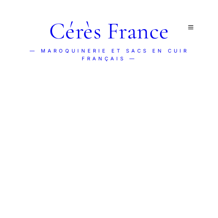
Cérès France
— MAROQUINERIE ET SACS EN CUIR
FRANÇAIS —
LA BOUTIQUE CÉRÈS FRANCE
Notre sélection, testée et
comparée pour vous
212 produits testés et comparés dans 16 catégories
: sacs à dos, accessoires de bagage, trousses &
organisateurs, sets de valises. Meilleurs choix, prix
et avis vérifiés.