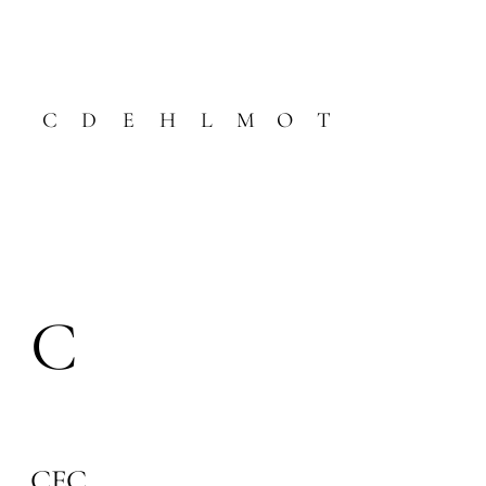
C
D
E
H
L
M
O
T
C
CEC