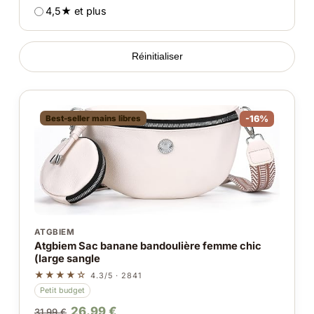
4,5★ et plus
Réinitialiser
Best-seller mains libres
-16%
ATGBIEM
Atgbiem Sac banane bandoulière femme chic
(large sangle
★★★★☆
4.3/5 · 2841
Petit budget
26.99 €
31.99 €