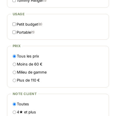
Tommy Hilfiger
(1)
USAGE
Petit budget
(8)
Portable
(1)
PRIX
Tous les prix
Moins de 60 €
Milieu de gamme
Plus de 110 €
NOTE CLIENT
Toutes
4★ et plus