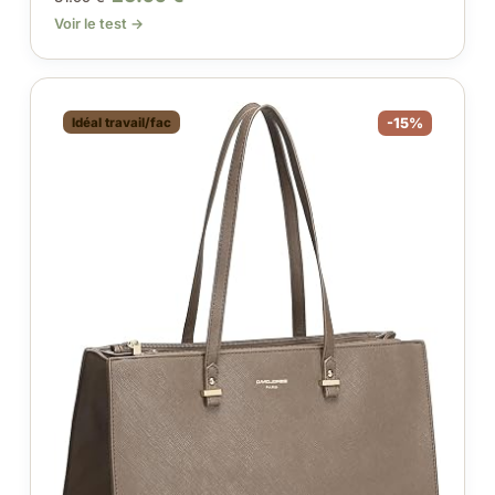
Voir le test →
Idéal travail/fac
-15%