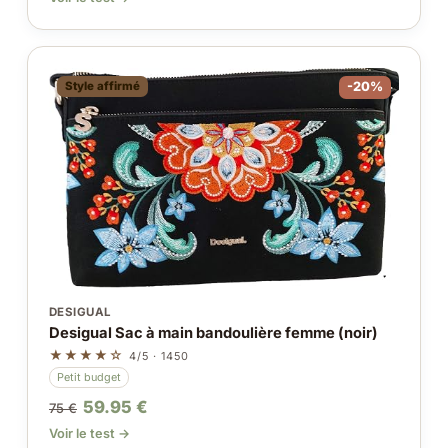
Style affirmé
-20%
DESIGUAL
Desigual Sac à main bandoulière femme (noir)
★★★★☆
4/5 · 1450
Petit budget
59.95 €
75 €
Voir le test →