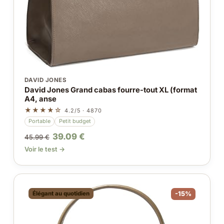
DAVID JONES
David Jones Grand cabas fourre-tout XL (format
A4, anse
★★★★☆
4.2/5 · 4870
Portable
Petit budget
39.09 €
45.99 €
Voir le test →
Élégant au quotidien
-15%