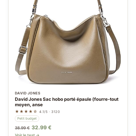
DAVID JONES
David Jones Sac hobo porté épaule (fourre-tout
moyen, anse
★★★★☆
4.1/5 · 3120
Petit budget
32.99 €
38.99 €
Voir le test →