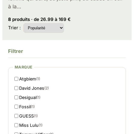
à la…
8
produits · de 26.99 à 169 €
Trier :
Filtrer
MARQUE
Atgbiem
(1)
David Jones
(2)
Desigual
(1)
Fossil
(1)
GUESS
(1)
Miss Lulu
(1)