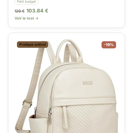
Petit budget
103.84 €
129 €
Voir le test →
Pratique antivol
-19%