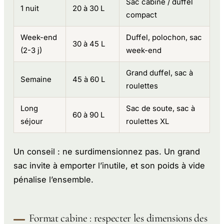
Sac cabine / duffel
1 nuit
20 à 30 L
compact
Week-end
Duffel, polochon, sac
30 à 45 L
(2-3 j)
week-end
Grand duffel, sac à
Semaine
45 à 60 L
roulettes
Long
Sac de soute, sac à
60 à 90 L
séjour
roulettes XL
Un conseil : ne surdimensionnez pas. Un grand
sac invite à emporter l’inutile, et son poids à vide
pénalise l’ensemble.
Format cabine : respecter les dimensions des