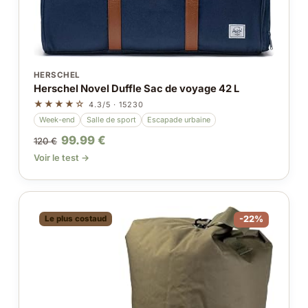
HERSCHEL
Herschel Novel Duffle Sac de voyage 42 L
★★★★☆
4.3/5 · 15230
Week-end
Salle de sport
Escapade urbaine
99.99 €
120 €
Voir le test →
Le plus costaud
-22%