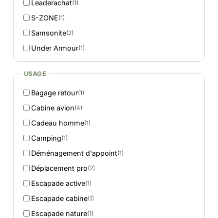
Leaderachat
(1)
S-ZONE
(1)
Samsonite
(2)
Under Armour
(1)
USAGE
Bagage retour
(1)
Cabine avion
(4)
Cadeau homme
(1)
Camping
(1)
Déménagement d'appoint
(1)
Déplacement pro
(2)
Escapade active
(1)
Escapade cabine
(1)
Escapade nature
(1)