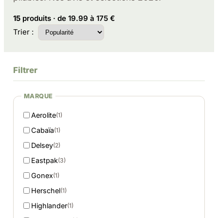
15
produits · de 19.99 à 175 €
Trier :
Filtrer
MARQUE
Aerolite
(1)
Cabaïa
(1)
Delsey
(2)
Eastpak
(3)
Gonex
(1)
Herschel
(1)
Highlander
(1)