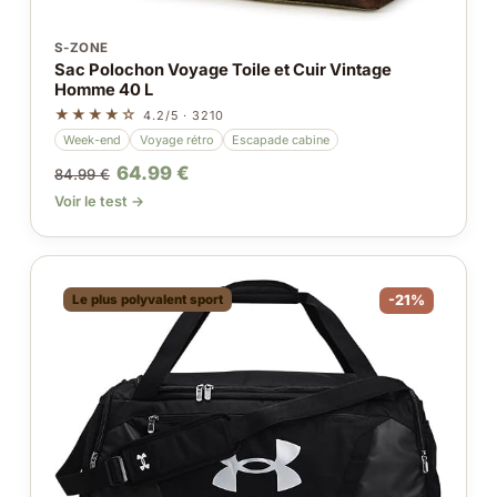
S-ZONE
Sac Polochon Voyage Toile et Cuir Vintage
Homme 40 L
★★★★☆
4.2/5 · 3210
Week-end
Voyage rétro
Escapade cabine
64.99 €
84.99 €
Voir le test →
Le plus polyvalent sport
-21%