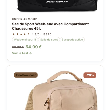
UNDER ARMOUR
Sac de Sport Week-end avec Compartiment
Chaussures 45 L
★★★★☆
4.3/5 · 18320
Week-end sportif
Salle de sport
Escapade active
54.99 €
69.99 €
Voir le test →
Idéal low-cost
-29%