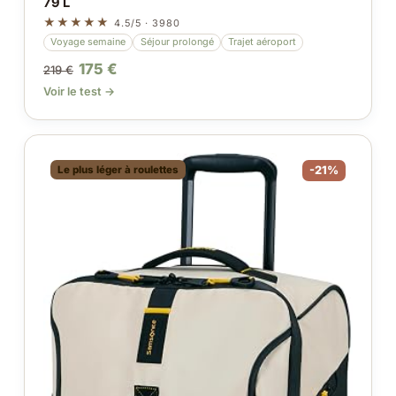
79 L
★★★★★
4.5/5 · 3980
Voyage semaine
Séjour prolongé
Trajet aéroport
175 €
219 €
Voir le test →
Le plus léger à roulettes
-21%