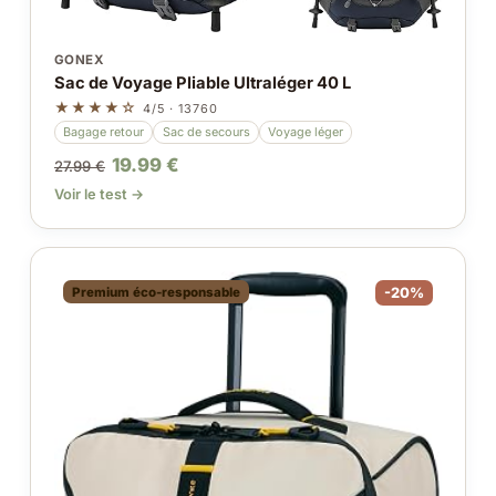
GONEX
Sac de Voyage Pliable Ultraléger 40 L
★★★★☆
4/5 · 13760
Bagage retour
Sac de secours
Voyage léger
19.99 €
27.99 €
Voir le test →
Premium éco-responsable
-20%