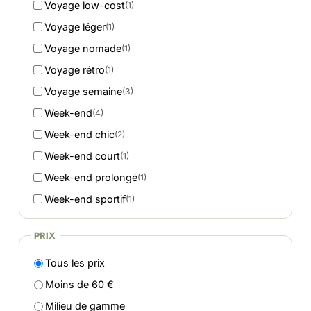
Voyage low-cost
(1)
Voyage léger
(1)
Voyage nomade
(1)
Voyage rétro
(1)
Voyage semaine
(3)
Week-end
(4)
Week-end chic
(2)
Week-end court
(1)
Week-end prolongé
(1)
Week-end sportif
(1)
PRIX
Tous les prix
Moins de 60 €
Milieu de gamme