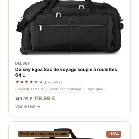
DELSEY
Delsey Egoa Sac de voyage souple à roulettes
64 L
★★★★☆
4.3/5 · 4570
Voyage semaine
Week-end prolongé
Trajet gare
119.99 €
149.99 €
Voir le test →
Meilleur à roulettes souple
-16%