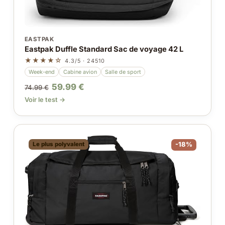
EASTPAK
Eastpak Duffle Standard Sac de voyage 42 L
★★★★☆
4.3/5 · 24510
Week-end
Cabine avion
Salle de sport
59.99 €
74.99 €
Voir le test →
Le plus polyvalent
-18%