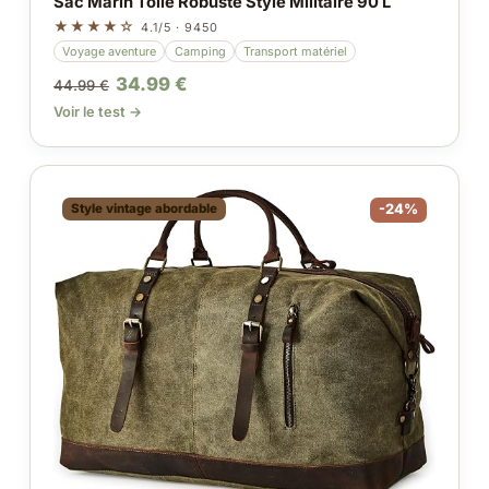
Sac Marin Toile Robuste Style Militaire 90 L
★★★★☆
4.1/5 · 9450
Voyage aventure
Camping
Transport matériel
34.99 €
44.99 €
Voir le test →
Style vintage abordable
-24%