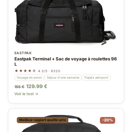
EASTPAK
Eastpak Terminal + Sac de voyage à roulettes 96
L
★★★★☆
4.3/5 · 6320
Voyage en avion
Séjour d'une semaine
Trajets aéroport
129.99 €
155 €
Voir le test →
Meilleur rapport qualité-prix
-20%