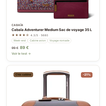
CABAÏA
Cabaïa Adventurer Medium Sac de voyage 35 L
★★★★☆
4.3/5 · 5680
Week-end
Cabine avion
Voyage nomade
89 €
99 €
Voir le test →
Chic cabine
-21%