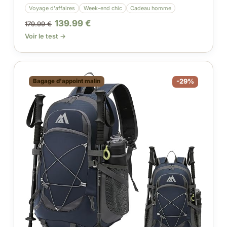
Voyage d'affaires
Week-end chic
Cadeau homme
139.99 €
179.99 €
Voir le test →
Bagage d'appoint malin
-29%