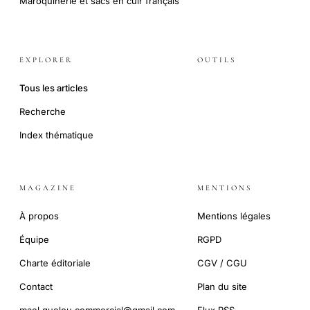
Maroquinerie et sacs en cuir français
EXPLORER
OUTILS
Tous les articles
Recherche
Index thématique
MAGAZINE
MENTIONS
À propos
Mentions légales
Équipe
RGPD
Charte éditoriale
CGV / CGU
Contact
Plan du site
mael.guelou.commercial@gmail.com
Flux RSS