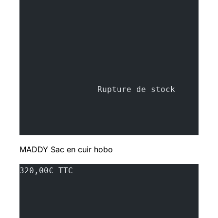
		Rupture d
MADDY
Sac en cuir hobo
320,00€ TTC