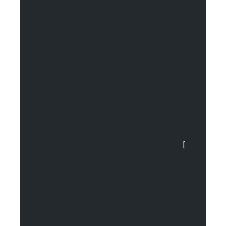
				[