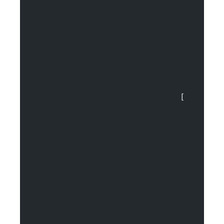
				[