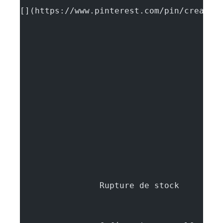
[](https://www.pinterest.com/pin/create/
		Rupture d