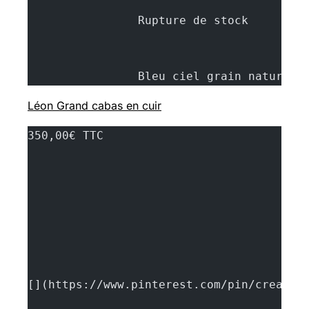
		Rupture d
		Bleu ciel grain naturel
Léon Grand cabas en cuir
350,00€ TTC
[](https://www.pinterest.com/pin/create/