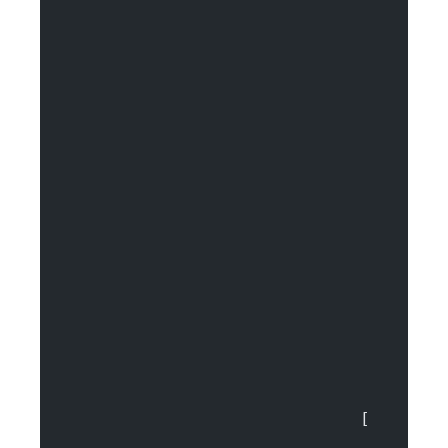
				[