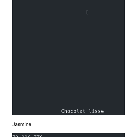
			[
		Chocolat lisse
Jasmine