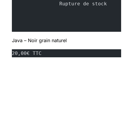
		Rupture d
Java – Noir grain naturel
20,00€ TTC