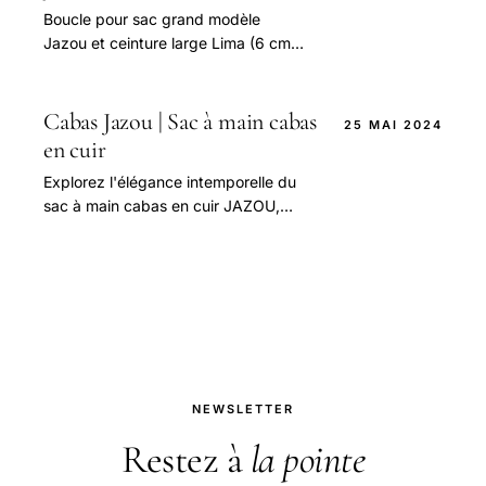
Boucle pour sac grand modèle
Jazou et ceinture large Lima (6 cm)
en laiton poli bille fabriquée en
France par la Maison Poursin à Paris.
Cabas Jazou | Sac à main cabas
25 MAI 2024
en cuir
Explorez l'élégance intemporelle du
sac à main cabas en cuir JAZOU,
votre allié parfait pour le quotidien ou
le week-end.
NEWSLETTER
Restez à
la pointe