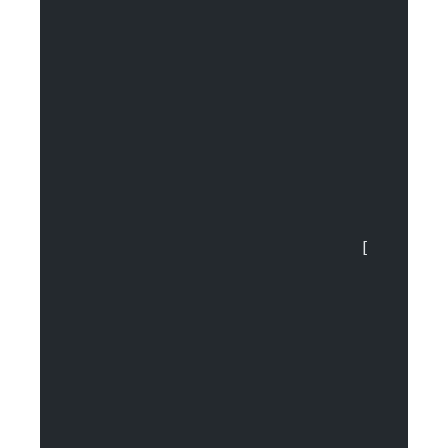
				[