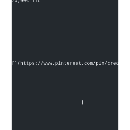
70,00€ TTC
[](https://www.pinterest.com/pin/create/
			[