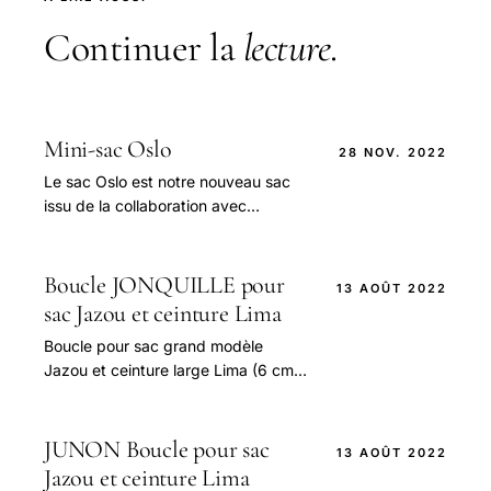
Continuer la
lecture
.
Mini-sac Oslo
28 NOV. 2022
Le sac Oslo est notre nouveau sac
issu de la collaboration avec
Amandine Petit, Miss France 2021 :
un mini-sac en cuir, féminin, simple,
léger et élégant.
Boucle JONQUILLE pour
13 AOÛT 2022
sac Jazou et ceinture Lima
Boucle pour sac grand modèle
Jazou et ceinture large Lima (6 cm)
en laiton poli bille fabriquée en
France par la Maison Poursin à Paris.
JUNON Boucle pour sac
13 AOÛT 2022
Jazou et ceinture Lima