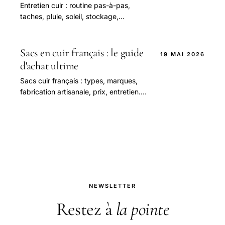
Entretien cuir : routine pas-à-pas,
taches, pluie, soleil, stockage,
réparation. Guide expert pour
préserver vos sacs et accessoires
durablement.
Sacs en cuir français : le guide
19 MAI 2026
d'achat ultime
Sacs cuir français : types, marques,
fabrication artisanale, prix, entretien.
Le guide complet pour bien choisir en
2026.
NEWSLETTER
Restez à
la pointe