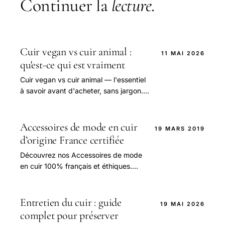
Continuer la
lecture
.
Cuir vegan vs cuir animal :
11 MAI 2026
qu'est-ce qui est vraiment
Cuir vegan vs cuir animal — l'essentiel
à savoir avant d'acheter, sans jargon.
Conseils Cérès France.
Accessoires de mode en cuir
19 MARS 2019
d’origine France certifiée
Découvrez nos Accessoires de mode
en cuir 100% français et éthiques.
Transformez votre style avec nos
Accessoires de mode en cuir,
respectueux et élégants.
Entretien du cuir : guide
19 MAI 2026
complet pour préserver