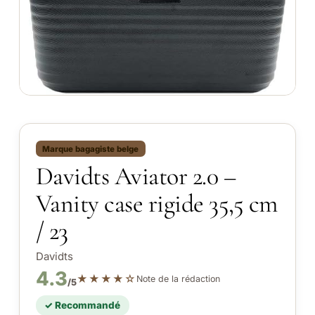
Marque bagagiste belge
Davidts Aviator 2.0 –
Vanity case rigide 35,5 cm
/ 23
Davidts
4.3
★★★★☆
Note de la rédaction
/5
✓ Recommandé