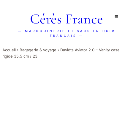
Cérès France
— MAROQUINERIE ET SACS EN CUIR
FRANÇAIS —
Accueil
›
Bagagerie & voyage
›
Davidts Aviator 2.0 – Vanity case
rigide 35,5 cm / 23