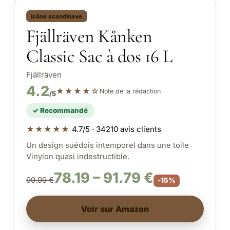
Icône scandinave
Fjällräven Kånken
Classic Sac à dos 16 L
Fjällräven
4.2
★★★★☆
Note de la rédaction
/5
✓ Recommandé
★★★★★
4.7/5 · 34210 avis clients
Un design suédois intemporel dans une toile
Vinylon quasi indestructible.
78.19 – 91.79 €
99.99 €
-15%
Voir sur Amazon