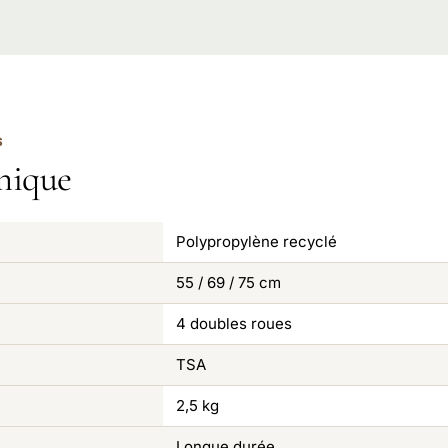
S
nique
Polypropylène recyclé
55 / 69 / 75 cm
4 doubles roues
TSA
2,5 kg
Longue durée