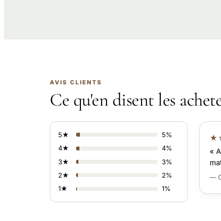
AVIS CLIENTS
Ce qu'en disent les achet
5★
5%
★
4★
4%
« A
3★
3%
mat
2★
2%
— C
1★
1%