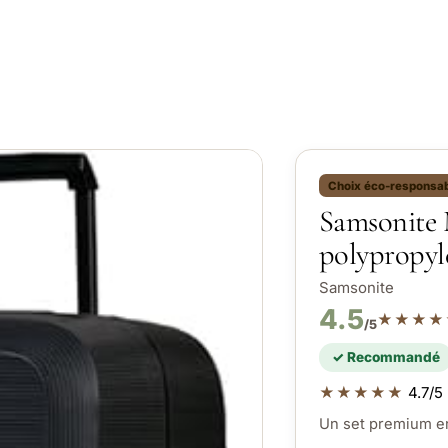
Choix éco-responsa
Samsonite 
polypropyl
Samsonite
4.5
★★★★
/5
✓ Recommandé
★★★★★
4.7/5 
Un set premium en