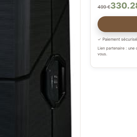
330.28
499 €
✓ Paiement sécuris
Lien partenaire : une
vous.