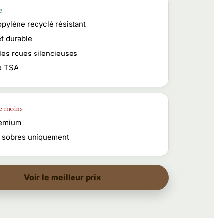
e
opylène recyclé résistant
et durable
les roues silencieuses
e TSA
e moins
remium
s sobres uniquement
Voir le meilleur prix