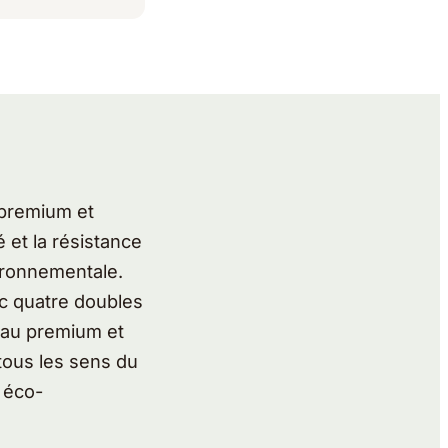
 premium et
 et la résistance
vironnementale.
ec quatre doubles
veau premium et
 tous les sens du
 éco-