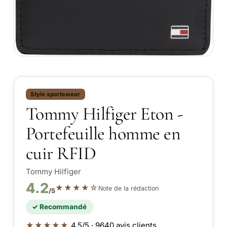
Style sportswear
Tommy Hilfiger Eton -
Portefeuille homme en
cuir RFID
Tommy Hilfiger
4.2
★★★★☆
Note de la rédaction
/5
✓ Recommandé
★★★★★
4.5/5 · 9640 avis clients