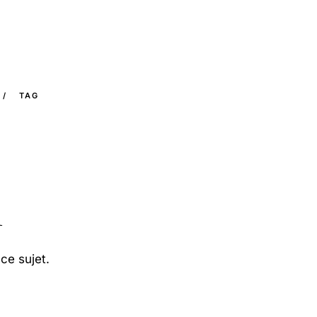
/
TAG
n
ce sujet.