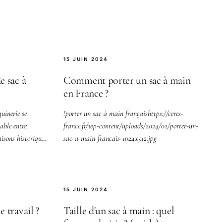
15 JUIN 2024
e sac à
Comment porter un sac à main
en France ?
uinerie se
!porter un sac à main françaishttps://ceres-
able entre
france.fr/wp-content/uploads/2024/02/porter-un-
isons historiques
sac-a-main-francais-1024x512.jpg
15 JUIN 2024
 travail ?
Taille d'un sac à main : quel