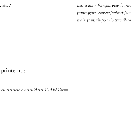
 etc. ?
!sac à main français pour le trav
france.fr/wp-content/uploads/20
main-francais-pour-le-travail-10
u printemps
EKAAEALAAAAAABAAEAAAICTAEAOw==