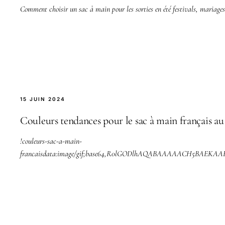
Comment choisir un sac à main pour les sorties en été festivals, mariages,
15 JUIN 2024
Couleurs tendances pour le sac à main français a
!couleurs-sac-a-main-
francaisdata:image/gif;base64,R0lGODlhAQABAAAAACH5BA