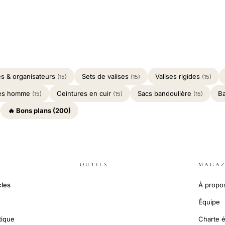
s & organisateurs
Sets de valises
Valises rigides
(15)
(15)
(15)
es homme
Ceintures en cuir
Sacs bandoulière
B
(15)
(15)
(15)
🔥 Bons plans (200)
OUTILS
MAGAZ
cles
À propo
Équipe
tique
Charte é