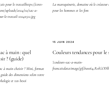
ais pour le travailhttps://ceres-
La maroquinerie, domaine où le créateur e
tent/uploads/2024/02/sac-a-
pour les hommes et les fem
ur-le-travail-1024x512.jpg
15 JUIN 2024
sac à main : quel
Couleurs tendances pour le 
sir ? (guide)
!couleurs-sac-a-main-
francaisdata:image/gif;base64
sac à main choisir ? Mini, format
e guide des dimensions selon votre
hologie et vos besoi