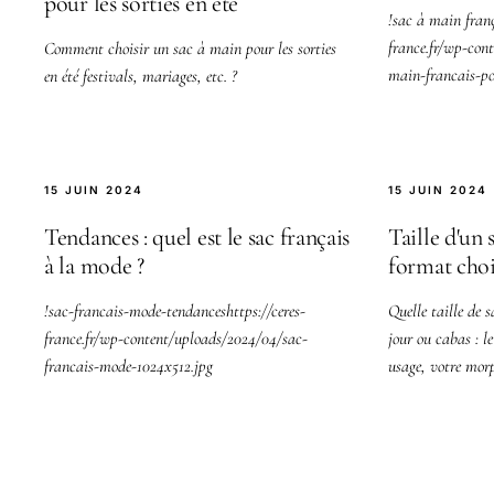
pour les sorties en été
!sac à main franç
france.fr/wp-con
Comment choisir un sac à main pour les sorties
main-francais-po
en été festivals, mariages, etc. ?
15 JUIN 2024
15 JUIN 2024
Tendances : quel est le sac français
Taille d'un 
à la mode ?
format choi
!sac-francais-mode-tendanceshttps://ceres-
Quelle taille de 
france.fr/wp-content/uploads/2024/04/sac-
jour ou cabas : l
francais-mode-1024x512.jpg
usage, votre morp