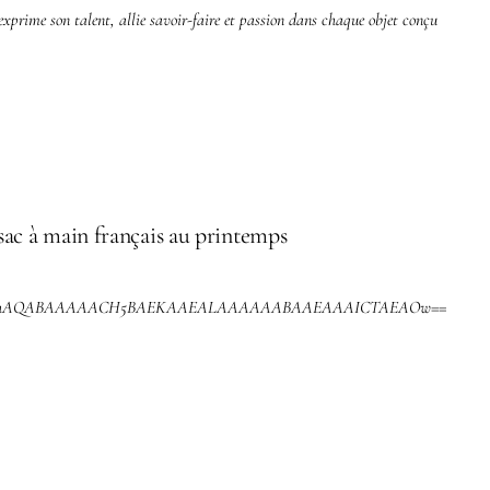
xprime son talent, allie savoir-faire et passion dans chaque objet conçu
sac à main français au printemps
,R0lGODlhAQABAAAAACH5BAEKAAEALAAAAAABAAEAAAICTAEAOw==