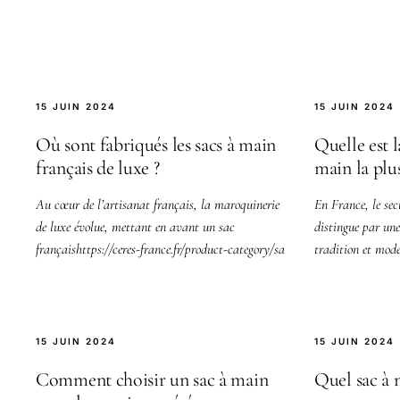
15 JUIN 2024
15 JUIN 2024
Où sont fabriqués les sacs à main
Quelle est 
français de luxe ?
main la plu
Au cœur de l’artisanat français, la maroquinerie
En France, le sec
de luxe évolue, mettant en avant un sac
distingue par un
françaishttps://ceres-france.fr/product-category/sa
tradition et mode
te
15 JUIN 2024
15 JUIN 2024
Comment choisir un sac à main
Quel sac à m