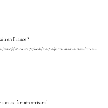
in en France ?
res-france.fr/wp-content/uploads/2024/02/porter-un-sac-a-main-francais-
 son sac à main artisanal