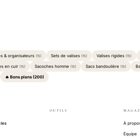
s & organisateurs
Sets de valises
Valises rigides
(15)
(15)
(15)
es en cuir
Sacoches homme
Sacs bandoulière
B
(15)
(15)
(15)
🔥 Bons plans (200)
OUTILS
MAGAZ
cles
À propo
Équipe