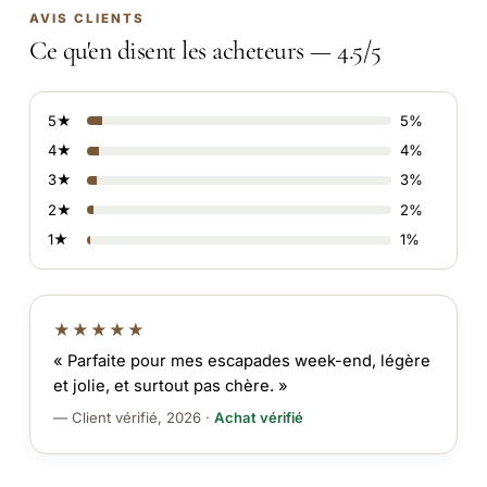
AVIS CLIENTS
Ce qu'en disent les acheteurs — 4.5/5
5★
5%
4★
4%
3★
3%
2★
2%
1★
1%
★★★★★
« Parfaite pour mes escapades week-end, légère
et jolie, et surtout pas chère. »
— Client vérifié, 2026 ·
Achat vérifié