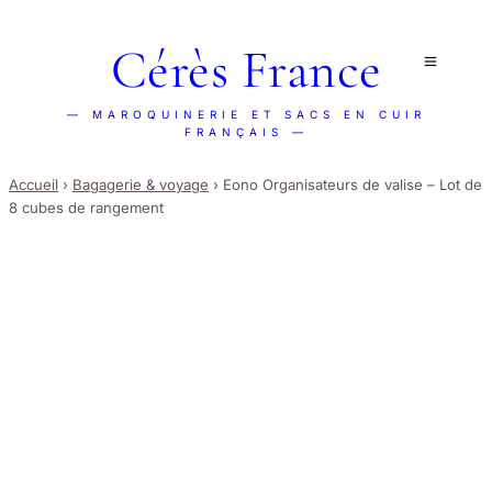
Cérès France
— MAROQUINERIE ET SACS EN CUIR
FRANÇAIS —
Accueil
›
Bagagerie & voyage
›
Eono Organisateurs de valise – Lot de
8 cubes de rangement