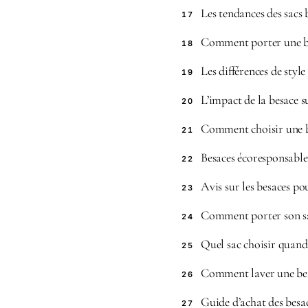
Les tendances des sacs
17
Comment porter une b
18
Les différences de styl
19
L’impact de la besace su
20
Comment choisir une b
21
Besaces écoresponsabl
22
Avis sur les besaces p
23
Comment porter son sa
24
Quel sac choisir quand 
25
Comment laver une bes
26
Guide d’achat des bes
27