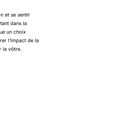
n et se sentir
tant dans la
nue un choix
er l’impact de la
 la vôtre.