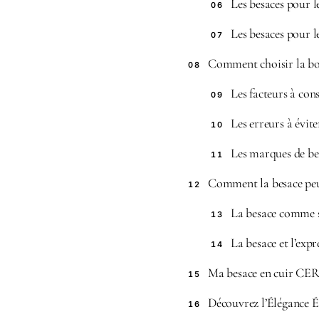
Les besaces pour l
06
Les besaces pour l
07
Comment choisir la bon
08
Les facteurs à cons
09
Les erreurs à évite
10
Les marques de bes
11
Comment la besace peut
12
La besace comme 
13
La besace et l’exp
14
Ma besace en cuir CE
15
Découvrez l’Élégance É
16