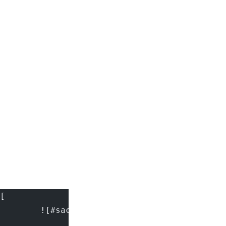
  							[